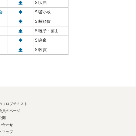
◆
SI大曲
会
◆
SI苫小牧
◆
SI横須賀
◆
SI逗子・葉山
◆
SI奈良
◆
SI佐賀
のソロプチミスト
会員のページ
公開
い合わせ
トマップ