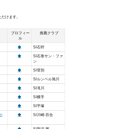
ただけます。
プロフィー
推薦クラブ
ル
◆
SI石狩
◆
SI石巻サン・ファ
ン
◆
SI登別
◆
SIルンベル旭川
◆
SI滝川
◆
SI横手
◆
SI平塚
か
◆
SI川崎‐百合
◆
SI新潟‐茜