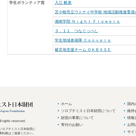
学生ボランティア賞
入江 帆美
苫小牧市立ウトナイ中学校 地域活動推進委員
湘南学院 Ｎｉｇｈｔ Ｆｌｏｗｅｒｓ
３．１１ つなぐっぺし
学生地域参画隊 Ｃｏｎｖｅｒｓ
被災地支援チーム ＯＫＢＡＳＥ
ホーム
国内
ソロプチミスト日本財団について
維持
財団の事業について
情報
寄付のお願い
お問
ソロプチミスト日本財団に
サイ
断転載はご遠慮ください。