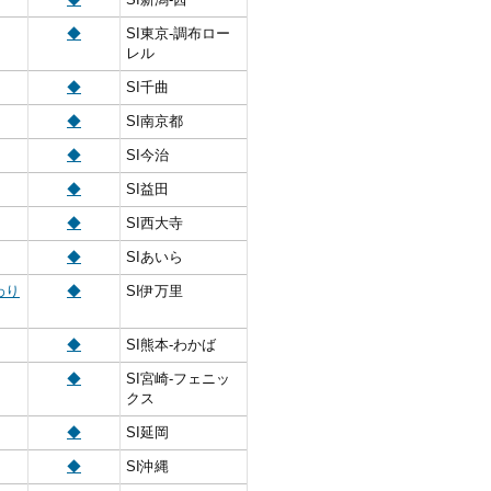
◆
SI東京‐調布ロー
レル
◆
SI千曲
◆
SI南京都
◆
SI今治
◆
SI益田
◆
SI西大寺
◆
SIあいら
わり
◆
SI伊万里
◆
SI熊本‐わかば
◆
SI宮崎‐フェニッ
クス
◆
SI延岡
◆
SI沖縄