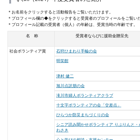
＊お名前をクリックすると活動報告をご覧いただけます。
＊プロフィール欄の◆をクリックすると受賞者のプロフィールをご覧い
＊プロフィール記載の受賞者（個人）の年齢は、受賞当時の年齢です。
名 称
受賞者ならびに援助金贈呈先
社会ボランティア賞
石狩ひまわり手輪の会
明笑館
津村 健二
旭川点訳朋の会
滝川市婦人ボランティアクラブ
十文字ボランティアの会「交差点」
ひらつか防災まちづくりの会
シニア読み聞かせボランティア りぷりんと・
わさき
心と学びの相談・支援センター