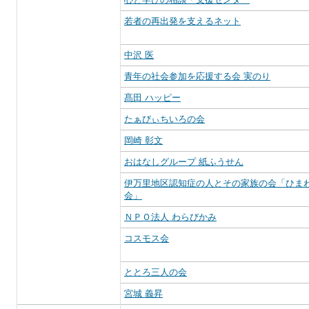
若者の再出発を支えるネット
中沢 医
青年の社会参加を応援する会 実のり
髙田 ハッピー
たぁびぃちいろの会
岡崎 彰文
おはなしグループ 紙ふうせん
伊万里地区認知症の人とその家族の会「ひま
会」
ＮＰＯ法人 わらびかみ
コスモス会
ととろ三人の会
宮城 義昇