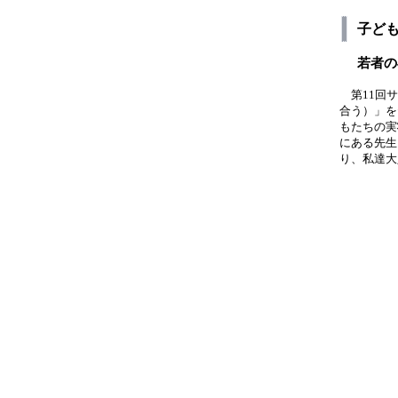
子ど
若者の
第11回サ
合う）」を
もたちの実
にある先生
り、私達大