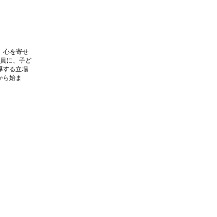
、心を寄せ
職員に、子ど
導する立場
から始ま