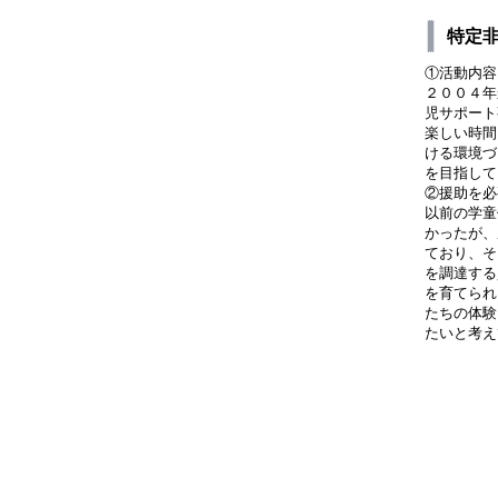
特定非
①活動内容
２００４年
児サポート
楽しい時間
ける環境づ
を目指して
②援助を必
以前の学童
かったが、
ており、そ
を調達する
を育てられ
たちの体験
たいと考え