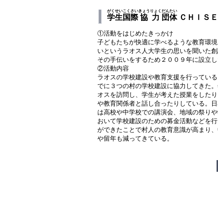
がくせい
こくさい
きょうりょく
だんたい
学生
国際
協力
団体
ＣＨＩＳＥ
①活動をはじめたきっかけ
子どもたちが快適に学べるような教育環境
いというラオス人大学生の思いを聞いた創
その手伝いをするため２００９年に設立
②活動内容
ラオスの学校建設や教育支援を行っている
でに３つの村の学校建設に協力してきた。
オスを訪問し、学生が考えた授業をしたり
や教育関係者と話し合ったりしている。日
は高校や中学校での講演会、地域の祭りや
おいて学校建設のための募金活動などを行
ができたことで村人の教育意識が高まり、
や留年も減ってきている。